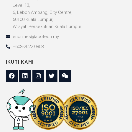
Level 13,
6, Leboh Ampang, City Centre,
50100 Kuala Lumpur,
Wilayah Persekutuan Kuala Lumpur.
enquiries@acotech.my
+603-2022 0808
IKUTI KAMI