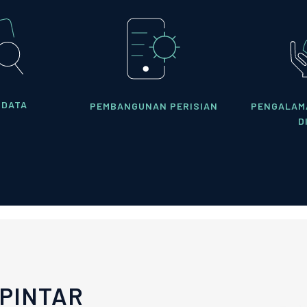
 DATA
PEMBANGUNAN PERISIAN
PENGALAM
D
 PINTAR