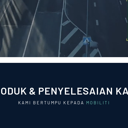
ODUK & PENYELESAIAN K
KAMI BERTUMPU KEPADA
I
G
A
A
Y
T
H
I
I
I