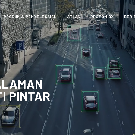
PRODUK & PENYELESAIAN
ATLAS
PROTON DX
BERI
GALAMAN
I PINTAR